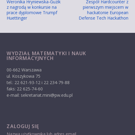
Weronika Hryniewska-Guzik
Zespół Hardcounter z
z nagrodą w konkursie na
pierwszym miejscem w
prace dyplomowe Trumpf
hackatonie European
Huettinger
Defense Tech Hackathon
WYDZIAŁ MATEMATYKI I NAUK
INFORMACYJNYCH
00-662 Warszawa
ul. Koszykowa 75
tel.: 22 621-93-12 i 22 234-79-88
faks: 22 625-74-60
e-mail: sekretariat.mini@pw.edu.pl
ZALOGUJ SIĘ
Nazwa użytkownika lub adres email