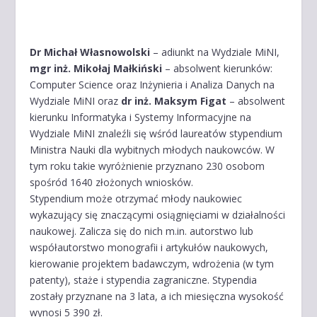
Dr Michał Własnowolski
– adiunkt na Wydziale MiNI,
mgr inż. Mikołaj Małkiński
– absolwent kierunków:
Computer Science oraz Inżynieria i Analiza Danych na
Wydziale MiNI oraz
dr inż. Maksym Figat
– absolwent
kierunku Informatyka i Systemy Informacyjne na
Wydziale MiNI znaleźli się wśród laureatów stypendium
Ministra Nauki dla wybitnych młodych naukowców. W
tym roku takie wyróżnienie przyznano 230 osobom
spośród 1640 złożonych wniosków.
Stypendium może otrzymać młody naukowiec
wykazujący się znaczącymi osiągnięciami w działalności
naukowej. Zalicza się do nich m.in. autorstwo lub
współautorstwo monografii i artykułów naukowych,
kierowanie projektem badawczym, wdrożenia (w tym
patenty), staże i stypendia zagraniczne. Stypendia
zostały przyznane na 3 lata, a ich miesięczna wysokość
wynosi 5 390 zł.