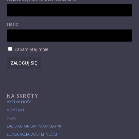
Hasło
Zapamiętaj mnie
ZALOGUJ SIĘ
NA SKRÓTY
AKTUALNOŚCI
KONTAKT
PLAN
LABORATORIUM INFORMATYKI
DEKLARACJA DOSTĘPNOŚCI