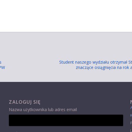
s
Student naszego wydziału otrzymał S
 PW
znaczące osiągnięcia na rok
ZALOGUJ SIĘ
Nazwa użytkownika lub adres email