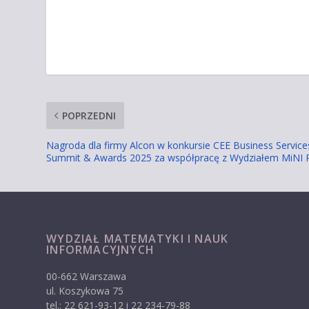
POPRZEDNI
Nagroda dla firmy Alcon w konkursie CEE Business Service
Summit & Awards 2025 za współpracę z Wydziałem MiNI
WYDZIAŁ MATEMATYKI I NAUK
INFORMACYJNYCH
00-662 Warszawa
ul. Koszykowa 75
tel.: 22 621-93-12 i 22 234-79-88