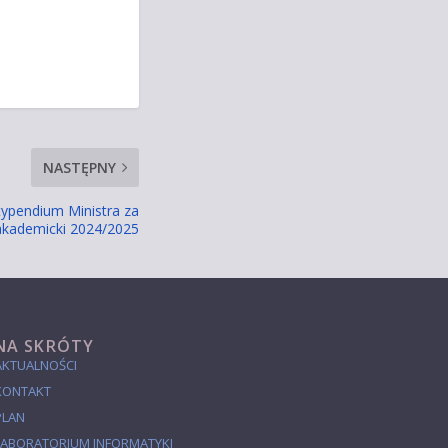
NASTĘPNY
typendium Ministra za
 akademicki 2024/2025
NA SKRÓTY
AKTUALNOŚCI
KONTAKT
PLAN
LABORATORIUM INFORMATYKI