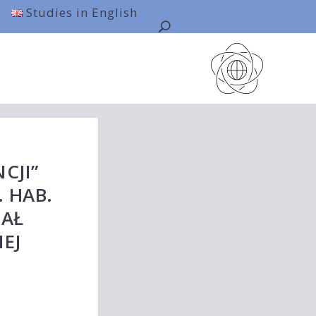
Studies in English
CJI”
. HAB.
MAŁ
EJ