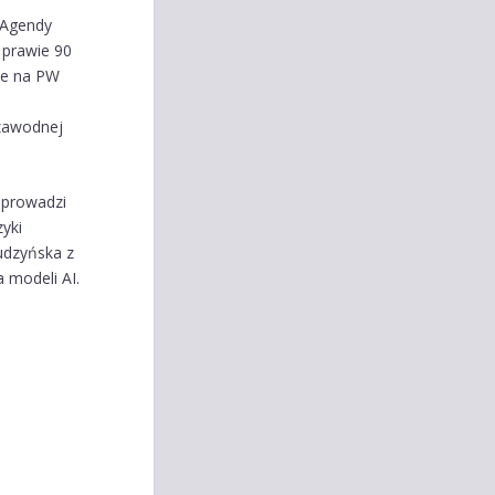
 Agendy
 prawie 90
aje na PW
ezawodnej
oprowadzi
yki
Budzyńska z
 modeli AI.