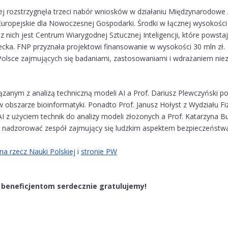
ej rozstrzygnęła trzeci nabór wniosków w działaniu Międzynarodowe
opejskie dla Nowoczesnej Gospodarki. Środki w łącznej wysokości
z nich jest Centrum Wiarygodnej Sztucznej Inteligencji, które powst
iecka. FNP przyznała projektowi finansowanie w wysokości 30 mln zł.
Polsce zajmujących się badaniami, zastosowaniami i wdrażaniem ni
zanym z analizą techniczną modeli AI a Prof. Dariusz Plewczyński p
obszarze bioinformatyki. Ponadto Prof. Janusz Hołyst z Wydziału Fiz
AI z użyciem technik do analizy modeli złożonych a Prof. Katarzyna 
ie nadzorować zespół zajmujący się ludzkim aspektem bezpieczeństwa
 na rzecz Nauki Polskiej
i
stronie PW
beneficjentom serdecznie gratulujemy!