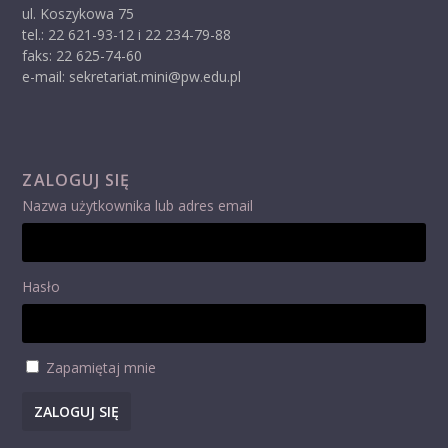
ul. Koszykowa 75
tel.: 22 621-93-12 i 22 234-79-88
faks: 22 625-74-60
e-mail: sekretariat.mini@pw.edu.pl
ZALOGUJ SIĘ
Nazwa użytkownika lub adres email
Hasło
Zapamiętaj mnie
ZALOGUJ SIĘ