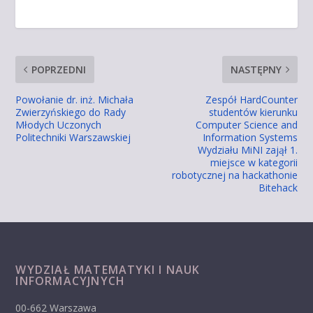
POPRZEDNI
NASTĘPNY
Powołanie dr. inż. Michała
Zespół HardCounter
Zwierzyńskiego do Rady
studentów kierunku
Młodych Uczonych
Computer Science and
Politechniki Warszawskiej
Information Systems
Wydziału MiNI zajął 1.
miejsce w kategorii
robotycznej na hackathonie
Bitehack
WYDZIAŁ MATEMATYKI I NAUK
INFORMACYJNYCH
00-662 Warszawa