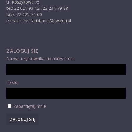
ul. Koszykowa 75
tel.: 22 621-93-12 i 22 234-79-88
faks: 22 625-74-60
e-mail: sekretariat.mini@pw.edu.pl
ZALOGUJ SIĘ
Nazwa użytkownika lub adres email
Hasło
Zapamiętaj mnie
ZALOGUJ SIĘ