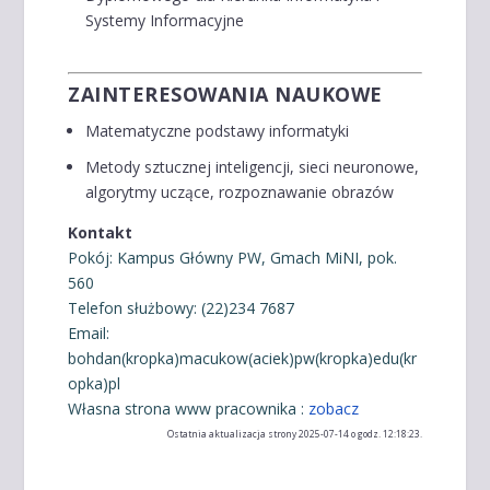
Systemy Informacyjne
ZAINTERESOWANIA NAUKOWE
Matematyczne podstawy informatyki
Metody sztucznej inteligencji, sieci neuronowe,
algorytmy uczące, rozpoznawanie obrazów
Kontakt
Pokój: Kampus Główny PW, Gmach MiNI, pok.
560
Telefon służbowy: (22)234 7687
Email:
bohdan(kropka)macukow(aciek)pw(kropka)edu(kr
opka)pl
Własna strona www pracownika :
zobacz
Ostatnia aktualizacja strony 2025-07-14 o godz. 12:18:23.