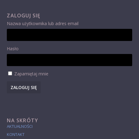
ZALOGUJ SIĘ
Nazwa użytkownika lub adres email
Hasło
Zapamiętaj mnie
ZALOGUJ SIĘ
NA SKRÓTY
AKTUALNOŚCI
KONTAKT