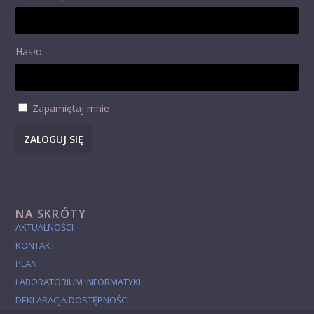
Hasło
Zapamiętaj mnie
ZALOGUJ SIĘ
NA SKRÓTY
AKTUALNOŚCI
KONTAKT
PLAN
LABORATORIUM INFORMATYKI
DEKLARACJA DOSTĘPNOŚCI