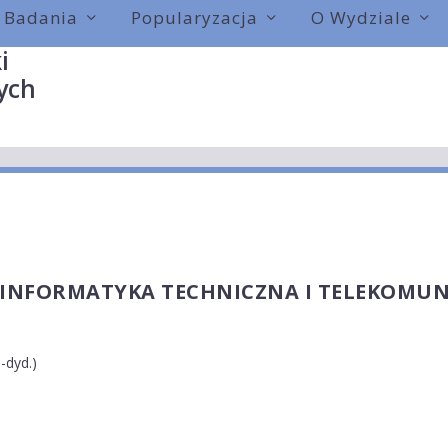
Badania
Popularyzacja
O Wydziale
i
ych
INFORMATYKA TECHNICZNA I TELEKOMUN
.-dyd.)