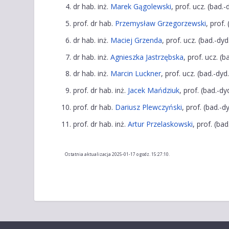
dr hab. inż.
Marek Gągolewski
, prof. ucz. (bad.-
prof. dr hab.
Przemysław Grzegorzewski
, prof.
dr hab. inż.
Maciej Grzenda
, prof. ucz. (bad.-dyd
dr hab. inż.
Agnieszka Jastrzębska
, prof. ucz. (b
dr hab. inż.
Marcin Luckner
, prof. ucz. (bad.-dyd.
prof. dr hab. inż.
Jacek Mańdziuk
, prof. (bad.-dy
prof. dr hab.
Dariusz Plewczyński
, prof. (bad.-dy
prof. dr hab. inż.
Artur Przelaskowski
, prof. (bad
Ostatnia aktualizacja 2025-01-17 o godz. 15:27:10.