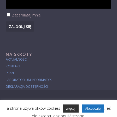
Zapamiętaj mnie
ZALOGUJ SIĘ
NA SKRÓTY
AKTUALNOŚCI
KONTAKT
PLAN
LABORATORIUM INFORMATYKI
DEKLARACJA DOSTĘPNOŚCI
Ta strona używa plików cookies
.
. Jeśli
więcej
Akceptuję
Aktualności
Studia
Badania
Popularyzacja
O Wydziale
nie akceptujesz opuść stronę.
Studies in English