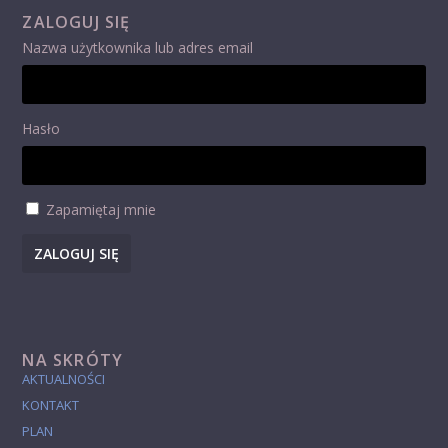
ZALOGUJ SIĘ
Nazwa użytkownika lub adres email
Hasło
Zapamiętaj mnie
ZALOGUJ SIĘ
NA SKRÓTY
AKTUALNOŚCI
KONTAKT
PLAN