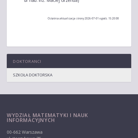
dr hab. inż. Maciej Grzenda)
Ostatnia aktualizacja strony 2026-07-01 o godz. 15:20:08
DOKTORANCI
SZKOŁA DOKTORSKA
WYDZIAŁ MATEMATYKI I NAUK
INFORMACYJNYCH
00-662 Warszawa