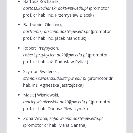
Bartosz Kochański,
bartosz.kochanski.dokt@pw.edu.pl
(promotor
prof. dr hab. inż. Przemysław Biecek)
Bartłomiej Olechno,
bartlomiej.olechno.dokt@pw.edu.pl
(promotor
prof. dr hab. inż. Jacek Mańdziuk)
Robert Przybycień,
robert.przybycien.dokt@pw.edu.pl
(promotor
prof. dr hab. inż. Radosław Pytlak)
Szymon Świderski,
szymon.swiderski.dokt@pw.edu.pl
(promotor dr
hab. inż. Agnieszka Jastrzębska)
Maciej Wiśniewski,
maciej.wisniewski4.dokt@pw.edu.pl
(promotor
prof. dr hab. Dariusz Plewczyński)
Zofia Wrona,
zofia.wrona.dokt@pw.edu.pl
(promotor dr hab. Maria Ganzha)