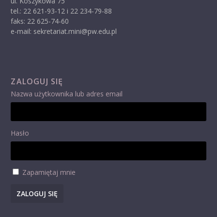
ul. Koszykowa 75
tel.: 22 621-93-12 i 22 234-79-88
faks: 22 625-74-60
e-mail: sekretariat.mini@pw.edu.pl
ZALOGUJ SIĘ
Nazwa użytkownika lub adres email
Hasło
Zapamiętaj mnie
ZALOGUJ SIĘ