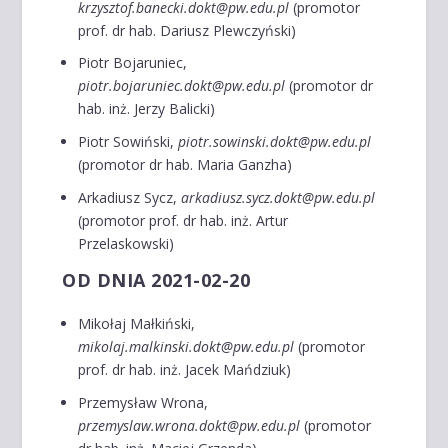
krzysztof.banecki.dokt@pw.edu.pl
(promotor
prof. dr hab. Dariusz Plewczyński)
Piotr Bojaruniec,
piotr.bojaruniec.dokt@pw.edu.pl
(promotor dr
hab. inż. Jerzy Balicki)
Piotr Sowiński,
piotr.sowinski.dokt@pw.edu.pl
(promotor dr hab. Maria Ganzha)
Arkadiusz Sycz,
arkadiusz.sycz.dokt@pw.edu.pl
(promotor prof. dr hab. inż. Artur
Przelaskowski)
OD DNIA 2021-02-20
Mikołaj Małkiński,
mikolaj.malkinski.dokt@pw.edu.pl
(promotor
prof. dr hab. inż. Jacek Mańdziuk)
Przemysław Wrona,
przemyslaw.wrona.dokt@pw.edu.pl
(promotor