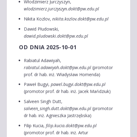
Włodzimierz Jurczyszyn,
wlodzimierz.jurczyszyn.dokt@pw.edu.pl
Nikita Kozlov,
nikita.kozlov.dokt@pw.edu.pl
Dawid Płudowski,
dawid.pludowski.dokt@pw.edu.pl
OD DNIA 2025-10-01
Rabiatul Adawiyah,
rabiatul.adawiyah.dokt@pw.edu.pl
(promotor
prof. dr hab. inż. Władysław Homenda)
Paweł Bugyi,
pawel.bugyi.dokt@pw.edu.pl
(promotor prof. dr hab. inż. Jacek Mańdziuk)
Salveen Singh Dutt,
salveen_singh.dutt.dokt@pw.edu.pl
(promotor
dr hab. inż. Agnieszka Jastrzębska)
Filip Kucia,
filip.kucia.dokt@pw.edu.pl
(promotor prof. dr hab. inż. Artur