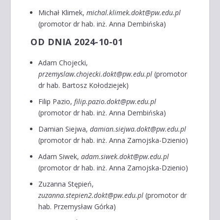
Michał Klimek,
michal.klimek.dokt@pw.edu.pl
(promotor dr hab. inż. Anna Dembińska)
OD DNIA 2024-10-01
Adam Chojecki,
przemyslaw.chojecki.dokt@pw.edu.pl
(promotor
dr hab. Bartosz Kołodziejek)
Filip Pazio,
filip.pazio.dokt@pw.edu.pl
(promotor dr hab. inż. Anna Dembińska)
Damian Siejwa,
damian.siejwa.dokt@pw.edu.pl
(promotor dr hab. inż. Anna Zamojska-Dzienio)
Adam Siwek,
adam.siwek.dokt@pw.edu.pl
(promotor dr hab. inż. Anna Zamojska-Dzienio)
Zuzanna Stępień,
zuzanna.stepien2.dokt@pw.edu.pl
(promotor dr
hab. Przemysław Górka)