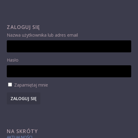
ZALOGUJ SIĘ
Nazwa użytkownika lub adres email
Hasło
Zapamiętaj mnie
ZALOGUJ SIĘ
NA SKRÓTY
AKTUALNOŚCI