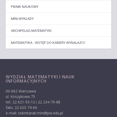
PIKNIK NAUKOWY
MINI WYKŁADY
ARCHIPELAG MATEMATYKI
MATEMATYKA - WSTĘP DO KARIERY WYNALAZCY
WYDZIAŁ MATEMATYKI I NAUK
INFORMACYJNYCH
00-662 Warszawa
ul. Koszykowa 75
tel.: 22 621-93-12 i 22 234-79-88
faks: 22 625-74-60
e-mail: sekretariat.mini@pw.edu.pl