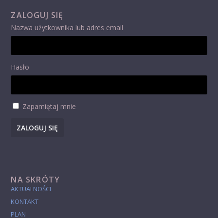
ZALOGUJ SIĘ
Nazwa użytkownika lub adres email
Hasło
Zapamiętaj mnie
ZALOGUJ SIĘ
NA SKRÓTY
AKTUALNOŚCI
KONTAKT
PLAN