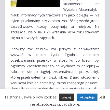
studiowania na
Wydziale Matematyki i
Nauk Informacyjnych traktowałem jako odległą — nie
byłem przekonany, czy zdołam znaleźć się wśród grona
szczęśliwców, którzy otrzymają tu miejsce. Na
szczęście udało się, i 29 września 2014 roku stawiłem
się na pierwszych zajęciach.
Pierwszy rok studiów był jednym z największych
wyzwań w moim życiu. Zgodnie z moimi
oczekiwaniami, przeskok w stosunku do liceum był
ogromny. Zrobiłem więc to, co wychodzi mi najlepiej —
zabrałem się do ciągłej, systematycznej pracy, dzięki
której przetrwałem ten ciężki okres. Dzięki włożonemu
wysiłkowi kolejne semestry, mimo rosnącego poziomu
skomplikowania materiału, nie wydawały się już takie
trudne.
Ta strona używa plików cookies
.
. Jeśli
więcej
Akceptuję
nie akceptujesz opuść stronę.
Ukończone studia inżynierskie pozwoliły mi zdobyć