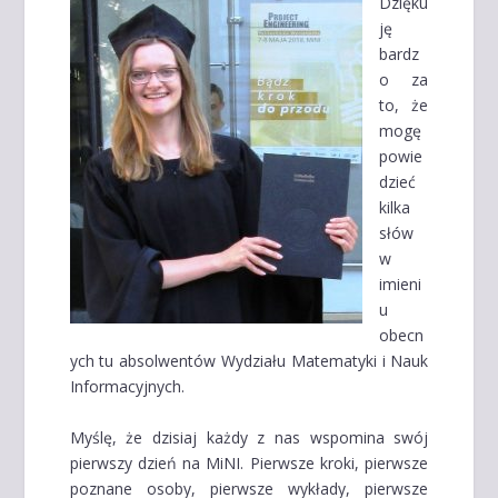
Dzięku
ję
bardz
o za
to, że
mogę
powie
dzieć
kilka
słów
w
imieni
u
obecn
ych tu absolwentów Wydziału Matematyki i Nauk
Informacyjnych.
Myślę, że dzisiaj każdy z nas wspomina swój
pierwszy dzień na MiNI. Pierwsze kroki, pierwsze
poznane osoby, pierwsze wykłady, pierwsze