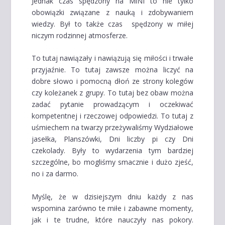
Jednak czas spędzony na MiNI to nie tylko
obowiązki związane z nauką i zdobywaniem
wiedzy. Był to także czas spędzony w miłej
niczym rodzinnej atmosferze.
To tutaj nawiązały i nawiązują się miłości i trwałe
przyjaźnie. To tutaj zawsze można liczyć na
dobre słowo i pomocną dłoń ze strony kolegów
czy koleżanek z grupy. To tutaj bez obaw można
zadać pytanie prowadzącym i oczekiwać
kompetentnej i rzeczowej odpowiedzi. To tutaj z
uśmiechem na twarzy przeżywaliśmy Wydziałowe
jasełka, Planszówki, Dni liczby pi czy Dni
czekolady. Były to wydarzenia tym bardziej
szczególne, bo mogliśmy smacznie i dużo zjeść,
no i za darmo.
Myślę, że w dzisiejszym dniu każdy z nas
wspomina zarówno te miłe i zabawne momenty,
jak i te trudne, które nauczyły nas pokory.