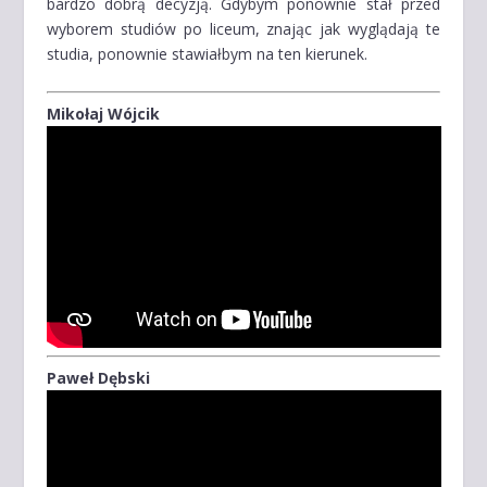
bardzo dobrą decyzją. Gdybym ponownie stał przed
wyborem studiów po liceum, znając jak wyglądają te
studia, ponownie stawiałbym na ten kierunek.
Mikołaj Wójcik
Paweł Dębski