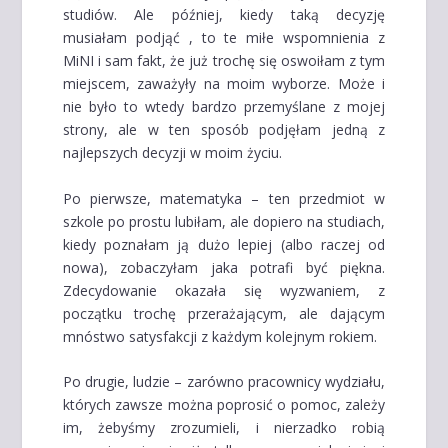
studiów. Ale później, kiedy taką decyzję
musiałam podjąć , to te miłe wspomnienia z
MiNI i sam fakt, że już trochę się oswoiłam z tym
miejscem, zaważyły na moim wyborze. Może i
nie było to wtedy bardzo przemyślane z mojej
strony, ale w ten sposób podjęłam jedną z
najlepszych decyzji w moim życiu.
Po pierwsze, matematyka – ten przedmiot w
szkole po prostu lubiłam, ale dopiero na studiach,
kiedy poznałam ją dużo lepiej (albo raczej od
nowa), zobaczyłam jaka potrafi być piękna.
Zdecydowanie okazała się wyzwaniem, z
początku trochę przerażającym, ale dającym
mnóstwo satysfakcji z każdym kolejnym rokiem.
Po drugie, ludzie – zarówno pracownicy wydziału,
których zawsze można poprosić o pomoc, zależy
im, żebyśmy zrozumieli, i nierzadko robią