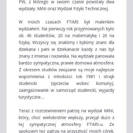
PW, z którego w swoim czasie powstały dwa
wydziały: MiNI oraz Wydział Fizyki Technicznej.
W moich czasach FTiMS był maleńkim
wydziałem. Na pierwszy rok przyjmowanych było
ok. 40 studentów, 20 na matematykę i 20 na
fizykę. Wszyscy się znaliśmy i byliśmy znani: dla
dziekana i pani w dziekanacie każdy z nas był
znany z imienia i nazwiska. Na wydziale panowała
bardzo sympatyczna, prawie domowa atmosfera.
Z okresem studiów związane są moje najlepsze
wspomnienia z młodości: rok 1981 i strajk
studencki (sprzeciw wobec komuny),
zaangażowanie w samorząd studencki, wyjazdy
turystyczne…
Teraz z rozrzewnieniem patrzę na wydział MiNI,
który, choć wielokrotnie większy, przejął dużo z
tej sympatycznej atmosfery FTiMS-u. Ze
spokojem też patrzę na przyszłość moich córek.