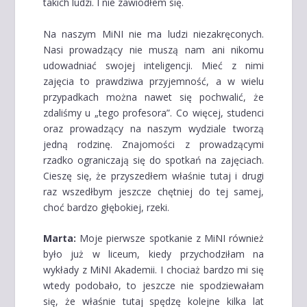
takich ludzi. I nie zawiodłem się.
Na naszym MiNI nie ma ludzi niezakręconych.
Nasi prowadzący nie muszą nam ani nikomu
udowadniać swojej inteligencji. Mieć z nimi
zajęcia to prawdziwa przyjemność, a w wielu
przypadkach można nawet się pochwalić, że
zdaliśmy u „tego profesora”. Co więcej, studenci
oraz prowadzący na naszym wydziale tworzą
jedną rodzinę. Znajomości z prowadzącymi
rzadko ograniczają się do spotkań na zajęciach.
Cieszę się, że przyszedłem właśnie tutaj i drugi
raz wszedłbym jeszcze chętniej do tej samej,
choć bardzo głębokiej, rzeki.
Marta:
Moje pierwsze spotkanie z MiNI również
było już w liceum, kiedy przychodziłam na
wykłady z MiNI Akademii. I chociaż bardzo mi się
wtedy podobało, to jeszcze nie spodziewałam
się, że właśnie tutaj spędzę kolejne kilka lat