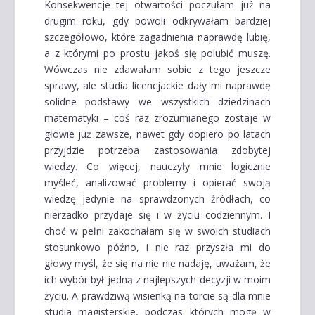
Konsekwencje tej otwartości poczułam już na
drugim roku, gdy powoli odkrywałam bardziej
szczegółowo, które zagadnienia naprawdę lubię,
a z którymi po prostu jakoś się polubić muszę.
Wówczas nie zdawałam sobie z tego jeszcze
sprawy, ale studia licencjackie dały mi naprawdę
solidne podstawy we wszystkich dziedzinach
matematyki – coś raz zrozumianego zostaje w
głowie już zawsze, nawet gdy dopiero po latach
przyjdzie potrzeba zastosowania zdobytej
wiedzy. Co więcej, nauczyły mnie logicznie
myśleć, analizować problemy i opierać swoją
wiedzę jedynie na sprawdzonych źródłach, co
nierzadko przydaje się i w życiu codziennym. I
choć w pełni zakochałam się w swoich studiach
stosunkowo późno, i nie raz przyszła mi do
głowy myśl, że się na nie nie nadaję, uważam, że
ich wybór był jedną z najlepszych decyzji w moim
życiu. A prawdziwą wisienką na torcie są dla mnie
studia magisterskie, podczas których mogę w