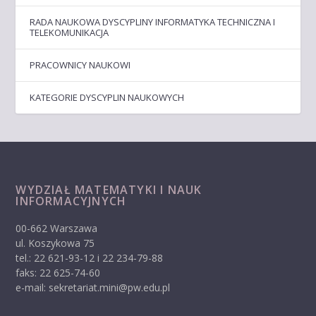
RADA NAUKOWA DYSCYPLINY INFORMATYKA TECHNICZNA I
TELEKOMUNIKACJA
PRACOWNICY NAUKOWI
KATEGORIE DYSCYPLIN NAUKOWYCH
WYDZIAŁ MATEMATYKI I NAUK
INFORMACYJNYCH
00-662 Warszawa
ul. Koszykowa 75
tel.: 22 621-93-12 i 22 234-79-88
faks: 22 625-74-60
e-mail: sekretariat.mini@pw.edu.pl