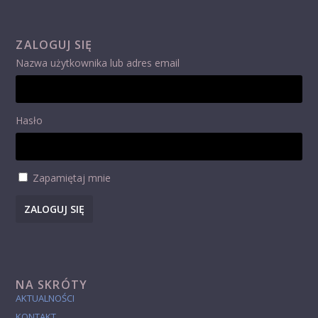
ZALOGUJ SIĘ
Nazwa użytkownika lub adres email
Hasło
Zapamiętaj mnie
ZALOGUJ SIĘ
NA SKRÓTY
AKTUALNOŚCI
KONTAKT