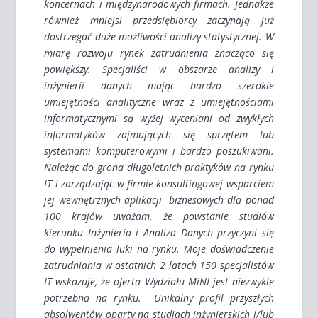
koncernach i międzynarodowych firmach. Jednakże
również mniejsi przedsiębiorcy zaczynają już
dostrzegać duże możliwości analizy statystycznej. W
miarę rozwoju rynek zatrudnienia znacząco się
powiększy. Specjaliści w obszarze analizy i
inżynierii danych mając bardzo szerokie
umiejętności analityczne wraz z umiejętnościami
informatycznymi są wyżej wyceniani od zwykłych
informatyków zajmujących się sprzętem lub
systemami komputerowymi i bardzo poszukiwani.
Należąc do grona długoletnich praktyków na rynku
IT i zarządzając w firmie konsultingowej wsparciem
jej wewnętrznych aplikacji biznesowych dla ponad
100 krajów uważam, że powstanie studiów
kierunku Inżynieria i Analiza Danych przyczyni się
do wypełnienia luki na rynku. Moje doświadczenie
zatrudniania w ostatnich 2 latach 150 specjalistów
IT wskazuje, że oferta Wydziału MiNI jest niezwykle
potrzebna na rynku. Unikalny profil przyszłych
absolwentów oparty na studiach inżynierskich i/lub