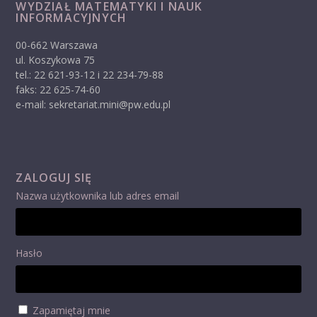
WYDZIAŁ MATEMATYKI I NAUK
INFORMACYJNYCH
00-662 Warszawa
ul. Koszykowa 75
tel.: 22 621-93-12 i 22 234-79-88
faks: 22 625-74-60
e-mail: sekretariat.mini@pw.edu.pl
ZALOGUJ SIĘ
Nazwa użytkownika lub adres email
Hasło
Zapamiętaj mnie