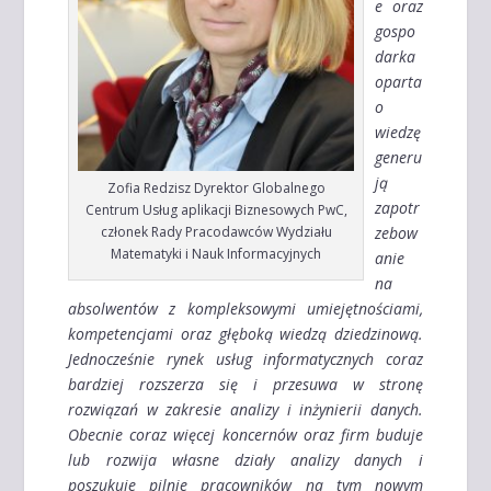
e oraz
gospo
darka
oparta
o
wiedzę
generu
ją
Zofia Redzisz Dyrektor Globalnego
zapotr
Centrum Usług aplikacji Biznesowych PwC,
członek Rady Pracodawców Wydziału
zebow
Matematyki i Nauk Informacyjnych
anie
na
absolwentów z kompleksowymi umiejętnościami,
kompetencjami oraz głęboką wiedzą dziedzinową.
Jednocześnie rynek usług informatycznych coraz
bardziej rozszerza się i przesuwa w stronę
rozwiązań w zakresie analizy i inżynierii danych.
Obecnie coraz więcej koncernów oraz firm buduje
lub rozwija własne działy analizy danych i
poszukuje pilnie pracowników na tym nowym