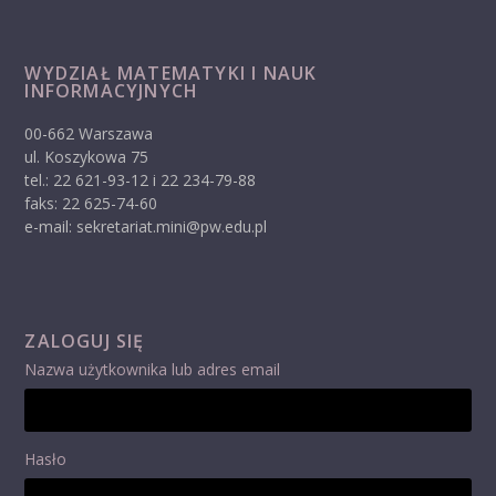
WYDZIAŁ MATEMATYKI I NAUK
INFORMACYJNYCH
00-662 Warszawa
ul. Koszykowa 75
tel.: 22 621-93-12 i 22 234-79-88
faks: 22 625-74-60
e-mail: sekretariat.mini@pw.edu.pl
ZALOGUJ SIĘ
Nazwa użytkownika lub adres email
Hasło