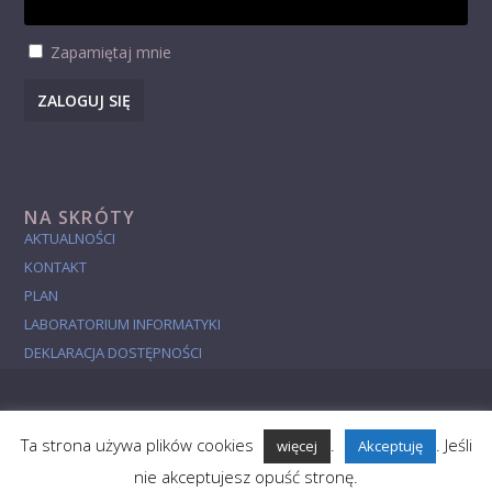
Zapamiętaj mnie
ZALOGUJ SIĘ
NA SKRÓTY
AKTUALNOŚCI
KONTAKT
PLAN
LABORATORIUM INFORMATYKI
DEKLARACJA DOSTĘPNOŚCI
Ta strona używa plików cookies
.
. Jeśli
więcej
Akceptuję
Aktualności
Studia
Badania
Popularyzacja
O Wydziale
nie akceptujesz opuść stronę.
Studies in English