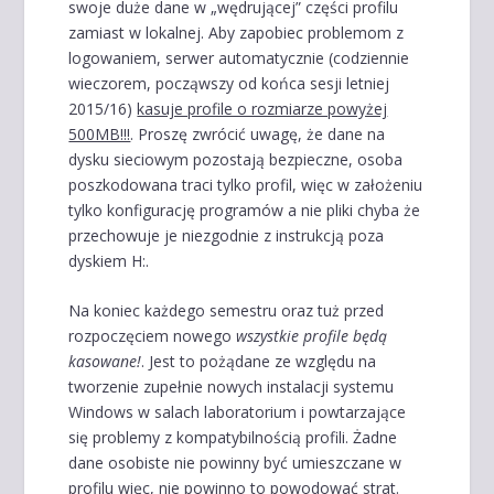
swoje duże dane w „wędrującej” części profilu
zamiast w lokalnej. Aby zapobiec problemom z
logowaniem, serwer automatycznie (codziennie
wieczorem, począwszy od końca sesji letniej
2015/16)
kasuje profile o rozmiarze powyżej
500MB!!!
. Proszę zwrócić uwagę, że dane na
dysku sieciowym pozostają bezpieczne, osoba
poszkodowana traci tylko profil, więc w założeniu
tylko konfigurację programów a nie pliki chyba że
przechowuje je niezgodnie z instrukcją poza
dyskiem H:.
Na koniec każdego semestru oraz tuż przed
rozpoczęciem nowego
wszystkie profile będą
kasowane!
. Jest to pożądane ze względu na
tworzenie zupełnie nowych instalacji systemu
Windows w salach laboratorium i powtarzające
się problemy z kompatybilnością profili. Żadne
dane osobiste nie powinny być umieszczane w
profilu więc, nie powinno to powodować strat.