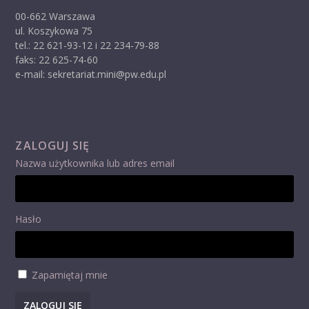
00-662 Warszawa
ul. Koszykowa 75
tel.: 22 621-93-12 i 22 234-79-88
faks: 22 625-74-60
e-mail: sekretariat.mini@pw.edu.pl
ZALOGUJ SIĘ
Nazwa użytkownika lub adres email
Hasło
Zapamiętaj mnie
ZALOGUJ SIĘ