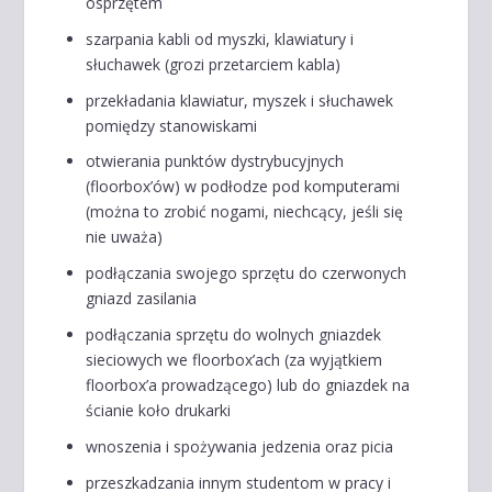
osprzętem
szarpania kabli od myszki, klawiatury i
słuchawek (grozi przetarciem kabla)
przekładania klawiatur, myszek i słuchawek
pomiędzy stanowiskami
otwierania punktów dystrybucyjnych
(floorbox’ów) w podłodze pod komputerami
(można to zrobić nogami, niechcący, jeśli się
nie uważa)
podłączania swojego sprzętu do czerwonych
gniazd zasilania
podłączania sprzętu do wolnych gniazdek
sieciowych we floorbox’ach (za wyjątkiem
floorbox’a prowadzącego) lub do gniazdek na
ścianie koło drukarki
wnoszenia i spożywania jedzenia oraz picia
przeszkadzania innym studentom w pracy i