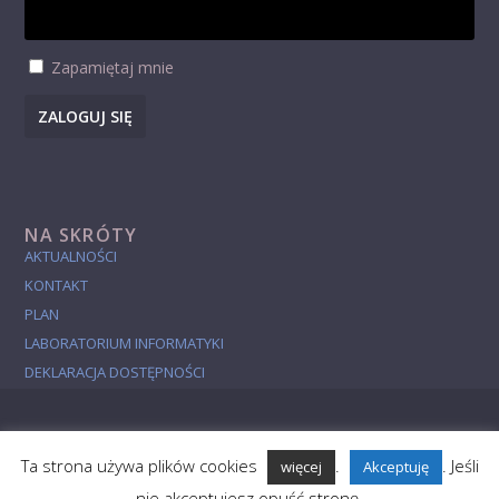
Zapamiętaj mnie
ZALOGUJ SIĘ
NA SKRÓTY
AKTUALNOŚCI
KONTAKT
PLAN
LABORATORIUM INFORMATYKI
DEKLARACJA DOSTĘPNOŚCI
Ta strona używa plików cookies
.
. Jeśli
więcej
Akceptuję
Aktualności
Studia
Badania
Popularyzacja
O Wydziale
nie akceptujesz opuść stronę.