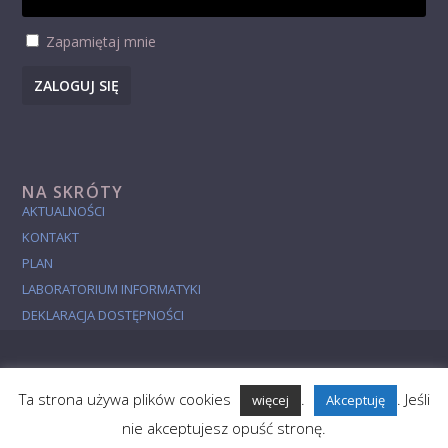
Zapamiętaj mnie
ZALOGUJ SIĘ
NA SKRÓTY
AKTUALNOŚCI
KONTAKT
PLAN
LABORATORIUM INFORMATYKI
DEKLARACJA DOSTĘPNOŚCI
Ta strona używa plików cookies
.
. Jeśli
więcej
Akceptuję
Aktualności
Studia
Badania
Popularyzacja
O Wydziale
nie akceptujesz opuść stronę.
Studies in English