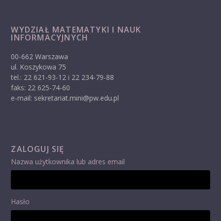
WYDZIAŁ MATEMATYKI I NAUK
INFORMACYJNYCH
00-662 Warszawa
ul. Koszykowa 75
tel.: 22 621-93-12 i 22 234-79-88
faks: 22 625-74-60
e-mail: sekretariat.mini@pw.edu.pl
ZALOGUJ SIĘ
Nazwa użytkownika lub adres email
Hasło