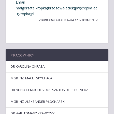
Email:
malgorzata(kropka)brzozowa(aciek)pw(kropka)ed
u(kropka)pl
Ostatnia aktualizacja strony 2025-09-19 o godz. 14:45:13.
PRACOWNICY
DR KAROLINA OKRASA
MGR INŻ. MACIEJ SPYCHAŁA
DR NUNO HENRIQUES DOS SANTOS DE SEPULVEDA
MGR INŻ. ALEKSANDER PŁOCHARSKI
DR HAB. TOMASZ KRAWCZYK